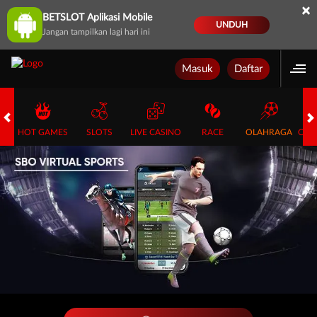
×
BETSLOT Aplikasi Mobile
UNDUH
Jangan tampilkan lagi hari ini
Masuk
Daftar
HOT GAMES
SLOTS
LIVE CASINO
RACE
OLAHRAGA
CRA