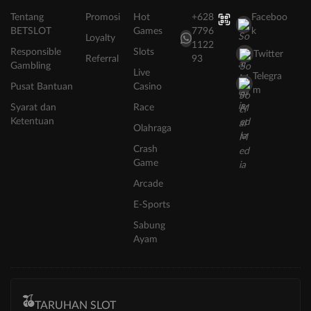
Tentang
Promosi
Hot
+628
Faceboo
BETSLOT
Games
7796
k
Loyalty
1122
Responsible
Slots
Twitter
Referral
93
Gambling
Live
Telegra
Pusat Bantuan
Casino
m
Syarat dan
Race
Ketentuan
Olahraga
Crash
Game
Arcade
E-Sports
Sabung
Ayam
TARUHAN SLOT