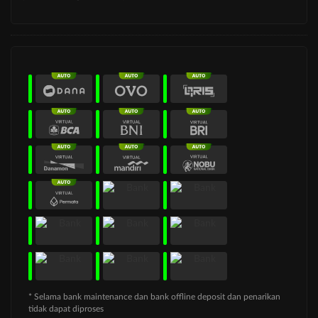
* Selama bank maintenance dan bank offline deposit dan penarikan
tidak dapat diproses