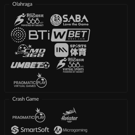
Olahraga
Crash Game