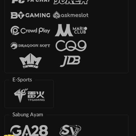
E-Sports
Sabung Ayam