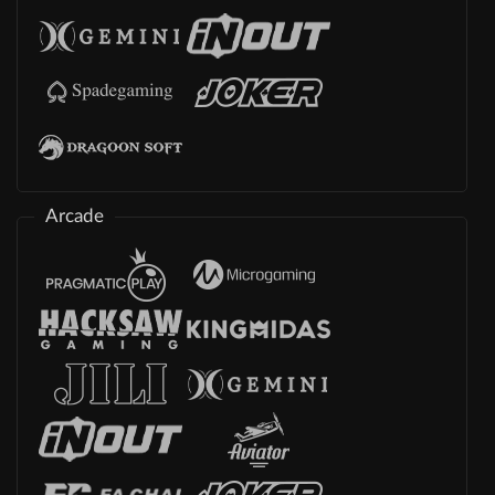
Arcade