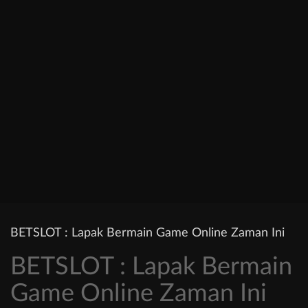
BETSLOT : Lapak Bermain Game Online Zaman Ini
BETSLOT : Lapak Bermain
Game Online Zaman Ini