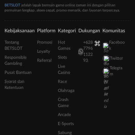
BETSLOT
adalah lapak bermain game online zaman ini dengan pilihan
permainan lengkap, akses cepat, promo menarik, dan layanan terpercaya.
Kebijaksanaan
Platform
Kategori
Dukungan
Komunitas
Tentang
Promosi
Hot
+628
Faceboo
BETSLOT
Games
7796
k
Loyalty
1122
Responsible
Slots
Twitter
Referral
93
Gambling
Live
Telegra
Pusat Bantuan
Casino
m
Syarat dan
Race
Ketentuan
Olahraga
Crash
Game
Arcade
E-Sports
Sabung