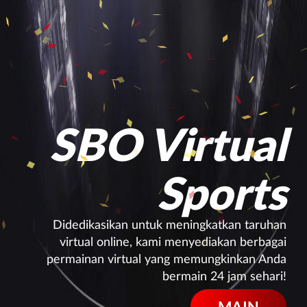
SBO Virtual
Sports
Didedikasikan untuk meningkatkan taruhan
virtual online, kami menyediakan berbagai
permainan virtual yang memungkinkan Anda
bermain 24 jam sehari!
MAIN