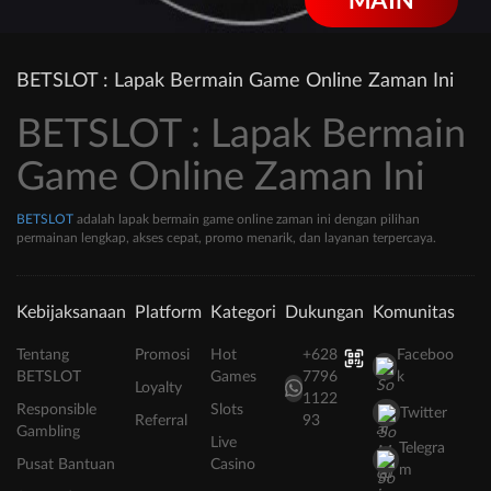
BETSLOT : Lapak Bermain Game Online Zaman Ini
BETSLOT : Lapak Bermain
Game Online Zaman Ini
BETSLOT
adalah lapak bermain game online zaman ini dengan pilihan
permainan lengkap, akses cepat, promo menarik, dan layanan terpercaya.
Kebijaksanaan
Platform
Kategori
Dukungan
Komunitas
Tentang
Promosi
Hot
+628
Faceboo
BETSLOT
Games
7796
k
Loyalty
1122
Responsible
Slots
Twitter
Referral
93
Gambling
Live
Telegra
Pusat Bantuan
Casino
m