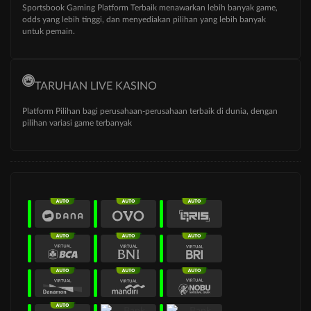
Sportsbook Gaming Platform Terbaik menawarkan lebih banyak game,
odds yang lebih tinggi, dan menyediakan pilihan yang lebih banyak
untuk pemain.
TARUHAN LIVE KASINO
Platform Pilihan bagi perusahaan-perusahaan terbaik di dunia, dengan
pilihan variasi game terbanyak