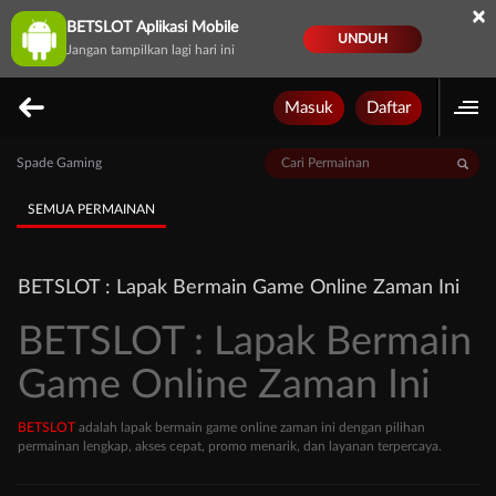
×
BETSLOT Aplikasi Mobile
UNDUH
Jangan tampilkan lagi hari ini
Masuk
Daftar
Spade Gaming
SEMUA PERMAINAN
BETSLOT : Lapak Bermain Game Online Zaman Ini
BETSLOT : Lapak Bermain
Game Online Zaman Ini
BETSLOT
adalah lapak bermain game online zaman ini dengan pilihan
permainan lengkap, akses cepat, promo menarik, dan layanan terpercaya.