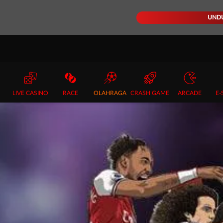
UND
LIVE CASINO
RACE
OLAHRAGA
CRASH GAME
ARCADE
E-