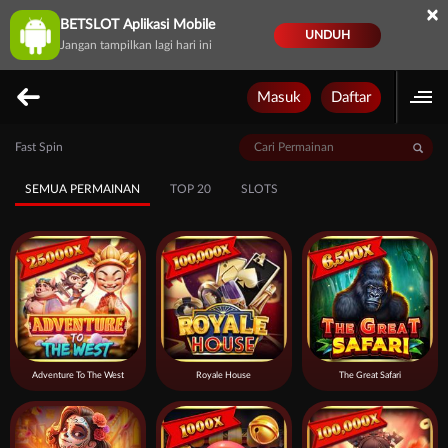
×
BETSLOT Aplikasi Mobile
UNDUH
Jangan tampilkan lagi hari ini
Masuk
Daftar
Fast Spin
SEMUA PERMAINAN
TOP 20
SLOTS
Adventure To The West
Royale House
The Great Safari